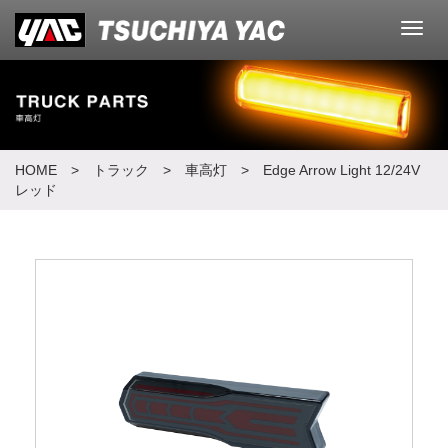
メ
ニ
ュ
ー
HOME
> トラック >
車高灯
> Edge Arrow Light 12/24V
レッド