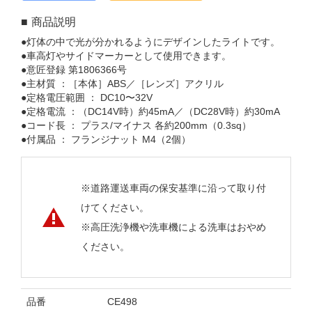
商品説明
●灯体の中で光が分かれるようにデザインしたライトです。
●車高灯やサイドマーカーとして使用できます。
●意匠登録 第1806366号
●主材質 ：［本体］ABS／［レンズ］アクリル
●定格電圧範囲 ： DC10〜32V
●定格電流 ：（DC14V時）約45mA／（DC28V時）約30mA
●コード長 ： プラス/マイナス 各約200mm（0.3sq）
●付属品 ： フランジナット M4（2個）
※道路運送車両の保安基準に沿って取り付
けてください。
※高圧洗浄機や洗車機による洗車はおやめ
ください。
品番
CE498