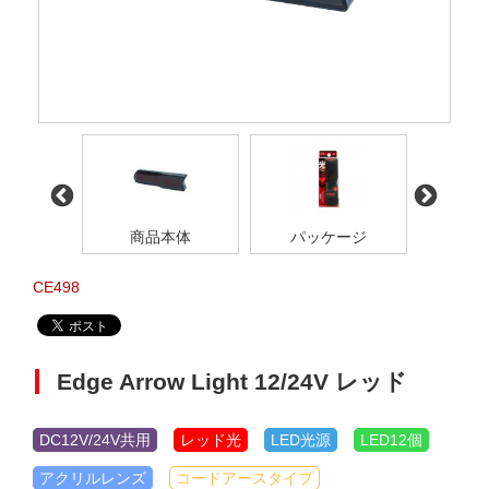
商品本体
パッケージ
点
CE498
Edge Arrow Light 12/24V レッド
DC12V/24V共用
レッド光
LED光源
LED12個
アクリルレンズ
コードアースタイプ