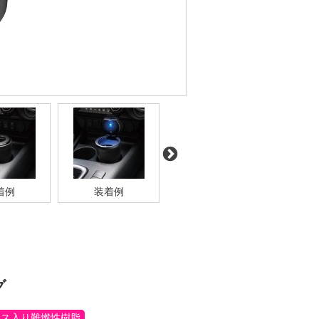
着例
装着例
グ
ラス入り難燃性樹脂