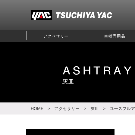
アクセサリー
車種専用品
HOME
> アクセサリー >
灰皿
> ユースフルアッシ