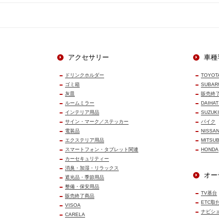
アクセサリー
車種
ドリンクホルダー
TOYOT
ゴミ箱
SUBAR
灰皿
販売終
ルームミラー
DAIHAT
インテリア用品
SUZUKI
サイン・マーク／ステッカー
バイク
電装品
NISSA
エクステリア用品
MITSUB
スマートフォン・タブレット関連
HONDA
カーセキュリティー
消臭・加湿・リラックス
オー
遮光品・季節用品
整備・保安用品
TV基台
販売終了商品
ETC取
VISOA
ナビシ
CARELA