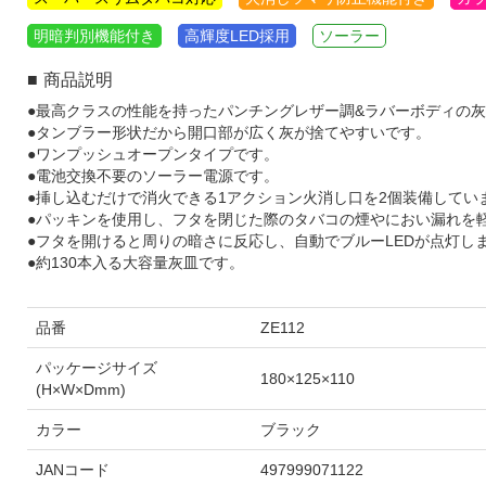
明暗判別機能付き
高輝度LED採用
ソーラー
商品説明
●最高クラスの性能を持ったパンチングレザー調&ラバーボディの
●タンブラー形状だから開口部が広く灰が捨てやすいです。
●ワンプッシュオープンタイプです。
●電池交換不要のソーラー電源です。
●挿し込むだけで消火できる1アクション火消し口を2個装備してい
●パッキンを使用し、フタを閉じた際のタバコの煙やにおい漏れを
●フタを開けると周りの暗さに反応し、自動でブルーLEDが点灯し
●約130本入る大容量灰皿です。
品番
ZE112
パッケージサイズ
180×125×110
(H×W×Dmm)
カラー
ブラック
JANコード
497999071122