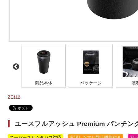
商品本体
パッケージ
装
ZE112
ユースフルアッシュ Premium パンチン
スーパースリムタバコ対応
火消しツマリ防止機能付き
ガ