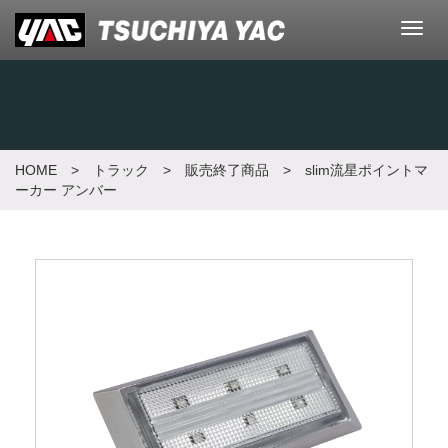
メ
ニ
ュ
ー
HOME
> トラック >
販売終了商品
> slim流星ポイントマ
ーカー アンバー