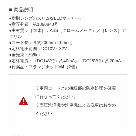
商品説明
●樹脂レンズのスリムなLEDマーカー。
●意匠登録 第1350840号
●主材質：［本体］：ABS（クロームメッキ）／［レンズ］ア
クリル
●コード長：各約200mm（0.5sq）
●定格電圧範囲：DC10V～32V
●全光束：約9lm
●定格電流：（DC14V時）約40mA／（DC28V時）約20mA
●付属品：フランジナットM4（2個）
※車両コードとの接続部の防水処理を確実
に行なってください。
※高圧洗浄機や洗車機による洗車はおやめ
ください。