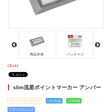
寸法
商品本体
パッケージ
点
CE142
slim流星ポイントマーカー アンバー
コードアースタイプ
LED光源
LED6個
アクリルレンズ